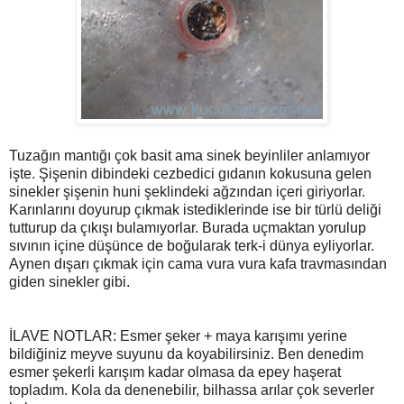
Tuzağın mantığı çok basit ama sinek beyinliler anlamıyor
işte. Şişenin dibindeki cezbedici gıdanın kokusuna gelen
sinekler şişenin huni şeklindeki ağzından içeri giriyorlar.
Karınlarını doyurup çıkmak istediklerinde ise bir türlü deliği
tutturup da çıkışı bulamıyorlar. Burada uçmaktan yorulup
sıvının içine düşünce de boğularak terk-i dünya eyliyorlar.
Aynen dışarı çıkmak için cama vura vura kafa travmasından
giden sinekler gibi.
İLAVE NOTLAR: Esmer şeker + maya karışımı yerine
bildiğiniz meyve suyunu da koyabilirsiniz. Ben denedim
esmer şekerli karışım kadar olmasa da epey haşerat
topladım. Kola da denenebilir, bilhassa arılar çok severler