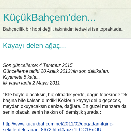
KüçükBahçem'den...
Bahçecilik bir hobi değil, takıntıdır; tedavisi ise topraktadır...
Kayayı delen ağaç...
Son güncelleme: 4 Temmuz 2015
Güncelleme tarihi 20 Aralık 2012'nin son dakikaları.
Kıyamete 5 kala...
İlk yayın tarihi 2 Mayıs 2011
"İşte böyle olacaksın, hiç olmadık yerde, dağın tepesinde tek
başına bile kalsan dimdik! Köklerin kayayı delip geçecek,
meydan okuyacaksın denize, dağlara. En güzel manzara da
senin olacak, senin hakkın o!" demiştik şurada :
http://www.kucukbahcem.net/2011/02/dogadan-ilginc-
sekillerdeki-agac_8672.html#axzz1LCC1EnOU