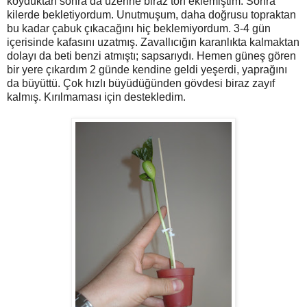
koyduktan sonra da üzerine biraz torf eklemiştim. Sonra
kilerde bekletiyordum. Unutmuşum, daha doğrusu topraktan
bu kadar çabuk çıkacağını hiç beklemiyordum. 3-4 gün
içerisinde kafasını uzatmış. Zavallıcığın karanlıkta kalmaktan
dolayı da beti benzi atmıştı; sapsarıydı. Hemen güneş gören
bir yere çıkardım 2 günde kendine geldi yeşerdi, yaprağını
da büyüttü. Çok hızlı büyüdüğünden gövdesi biraz zayıf
kalmış. Kırılmaması için destekledim.