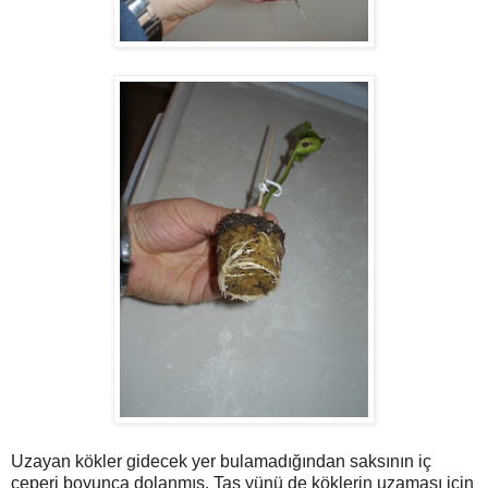
Uzayan kökler gidecek yer bulamadığından saksının iç
çeperi boyunca dolanmış. Taş yünü de köklerin uzaması için