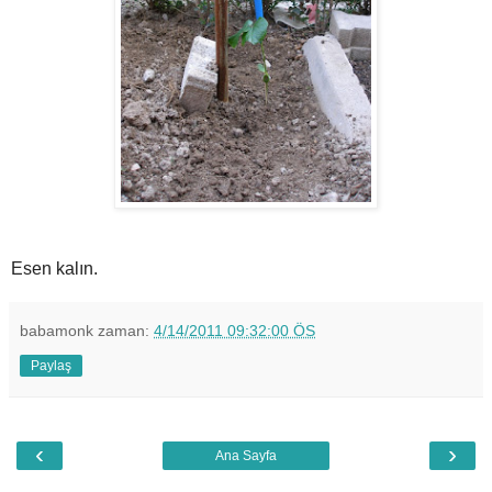
Esen kalın.
babamonk
zaman:
4/14/2011 09:32:00 ÖS
Paylaş
‹
›
Ana Sayfa