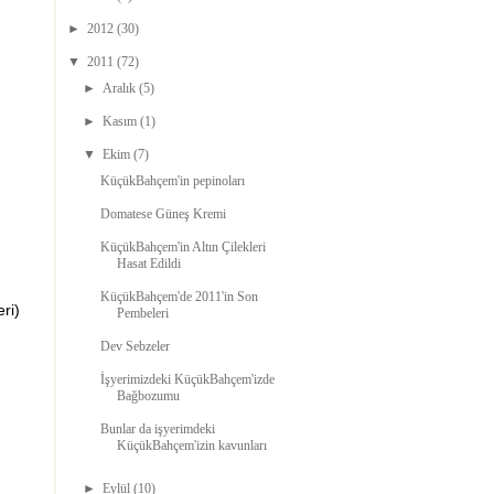
►
2012
(30)
▼
2011
(72)
►
Aralık
(5)
►
Kasım
(1)
▼
Ekim
(7)
KüçükBahçem'in pepinoları
Domatese Güneş Kremi
KüçükBahçem'in Altın Çilekleri
Hasat Edildi
KüçükBahçem'de 2011'in Son
ri)
Pembeleri
Dev Sebzeler
İşyerimizdeki KüçükBahçem'izde
Bağbozumu
Bunlar da işyerimdeki
KüçükBahçem'izin kavunları
►
Eylül
(10)