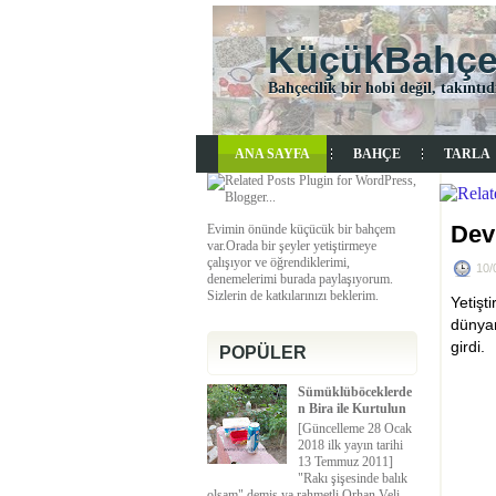
KüçükBahçem
Bahçecilik bir hobi değil, takıntıdı
ANA SAYFA
BAHÇE
TARLA
Dev
Evimin önünde küçücük bir bahçem
var.Orada bir şeyler yetiştirmeye
çalışıyor ve öğrendiklerimi,
10/
denemelerimi burada paylaşıyorum.
Sizlerin de katkılarınızı beklerim.
Yetişt
dünyan
girdi.
POPÜLER
Sümüklüböceklerde
n Bira ile Kurtulun
[Güncelleme 28 Ocak
2018 ilk yayın tarihi
13 Temmuz 2011]
"Rakı şişesinde balık
olsam" demiş ya rahmetli Orhan Veli,