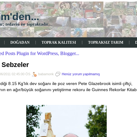
'den...
r; tedavisi ise topraktadır...
DOĞADAN
TOPRAK KALITESI
TOPRAKSIZ TARIM
 Sebzeler
06/2011 02:45:00 ÖS
babamonk
Henüz yorum yapılmamış
irdiği 8.15 Kg'lık dev soğanı ile poz veren Pete Glazebrook isimli çiftçi,
ın en ağır/büyük soğanını yetiştirme rekoru ile Guinnes Rekorlar Kitab