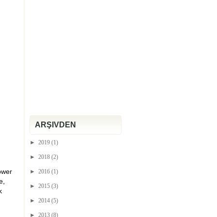
ARŞIVDEN
►
2019
(1)
►
2018
(2)
ower
►
2016
(1)
e,
►
2015
(3)
k
►
2014
(5)
►
2013
(8)