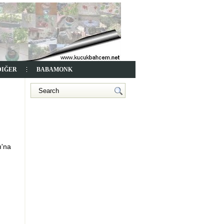
DIĞER
BABAMONK
ı'na