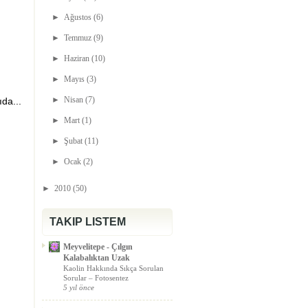
►
Ağustos
(6)
►
Temmuz
(9)
►
Haziran
(10)
►
Mayıs
(3)
►
Nisan
(7)
da...
►
Mart
(1)
►
Şubat
(11)
►
Ocak
(2)
►
2010
(50)
TAKIP LISTEM
Meyvelitepe - Çılgın
Kalabalıktan Uzak
Kaolin Hakkında Sıkça Sorulan
Sorular – Fotosentez
5 yıl önce