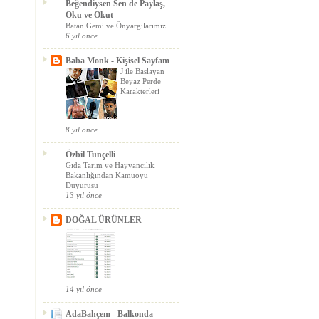
Beğendiysen Sen de Paylaş,
Oku ve Okut
Batan Gemi ve Önyargılarımız
6 yıl önce
Baba Monk - Kişisel Sayfam
J ile Baslayan
Beyaz Perde
Karakterleri
8 yıl önce
Özbil Tunçelli
Gıda Tarım ve Hayvancılık
Bakanlığından Kamuoyu
Duyurusu
13 yıl önce
DOĞAL ÜRÜNLER
14 yıl önce
AdaBahçem - Balkonda