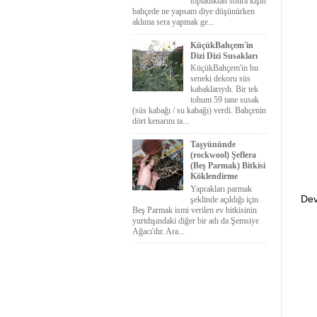
topladıktan sonra kışın
bahçede ne yapsam diye düşünürken
aklıma sera yapmak ge...
KüçükBahçem'in
Dizi Dizi Susakları
KüçükBahçem'in bu
seneki dekoru süs
kabaklarıydı. Bir tek
tohum 59 tane susak
(süs kabağı / su kabağı) verdi. Bahçenin
dört kenarını ta...
Taşyününde
(rockwool) Şeflera
(Beş Parmak) Bitkisi
Köklendirme
Yaprakları parmak
Dev 
şeklinde açıldığı için
Beş Parmak ismi verilen ev bitkisinin
yurtdışındaki diğer bir adı da Şemsiye
Ağacı'dır. Ara...