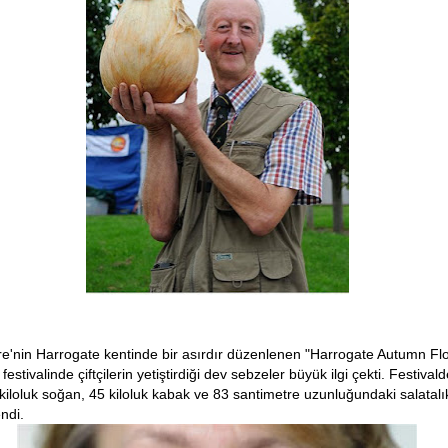
ere'nin Harrogate kentinde bir asırdır düzenlenen "Harrogate Autumn Fl
estivalinde çiftçilerin yetiştirdiği dev sebzeler büyük ilgi çekti. Festivald
kiloluk soğan, 45 kiloluk kabak ve 83 santimetre uzunluğundaki salatalı
endi.