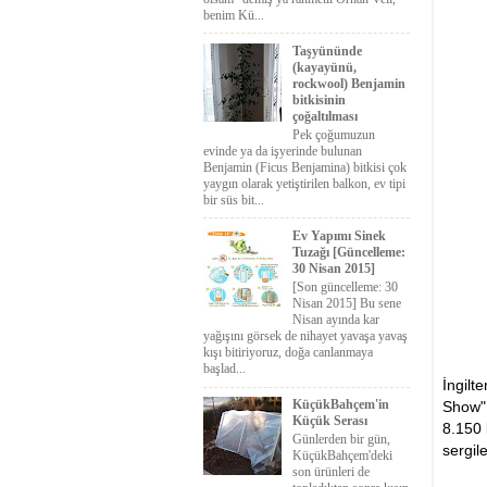
benim Kü...
Taşyününde
(kayayünü,
rockwool) Benjamin
bitkisinin
çoğaltılması
Pek çoğumuzun
evinde ya da işyerinde bulunan
Benjamin (Ficus Benjamina) bitkisi çok
yaygın olarak yetiştirilen balkon, ev tipi
bir süs bit...
Ev Yapımı Sinek
Tuzağı [Güncelleme:
30 Nisan 2015]
[Son güncelleme: 30
Nisan 2015] Bu sene
Nisan ayında kar
yağışını görsek de nihayet yavaşa yavaş
kışı bitiriyoruz, doğa canlanmaya
başlad...
İngilt
KüçükBahçem'in
Show" f
Küçük Serası
8.150 
Günlerden bir gün,
sergil
KüçükBahçem'deki
son ürünleri de