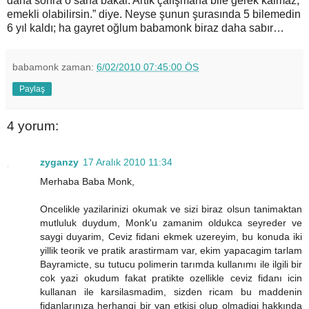
daha sonra o sana bakar. Artık çalışmana bile gerek kalmaz,
emekli olabilirsin.” diye. Neyse şunun şurasında 5 bilemedin
6 yıl kaldı; ha gayret oğlum babamonk biraz daha sabır…
babamonk
zaman:
6/02/2010 07:45:00 ÖS
Paylaş
4 yorum:
zyganzy
17 Aralık 2010 11:34
Merhaba Baba Monk,
Oncelikle yazilarinizi okumak ve sizi biraz olsun tanimaktan
mutluluk duydum, Monk'u zamanim oldukca seyreder ve
saygi duyarim, Ceviz fidani ekmek uzereyim, bu konuda iki
yillik teorik ve pratik arastirmam var, ekim yapacagim tarlam
Bayramicte, su tutucu polimerin tarımda kullanımı ile ilgili bir
cok yazi okudum fakat pratikte ozellikle ceviz fidanı icin
kullanan ile karsilasmadim, sizden ricam bu maddenin
fidanlarınıza herhangi bir yan etkisi olup olmadigi hakkında