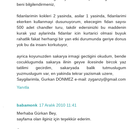
beni bilgilendirmeniz,
fidanlarimin kokleri 2 yasinda, asilar 1 yasinda, fidanlarimi
ekerken kullanmayi dusunuyorum, ekecegim fidan sayısı
500 adet chandler turu, takdir edersinizki bu maddenin
kurak yaz aylarinda fidanlar icin kurtarici olmasi buyuk
rahatlik fakat herhangi bir yan etki durumunda geriye donus
yok bu da insanı korkutuyor,
ayrica koyunuzden sakarya irmagi gectigini okudum, bende
cocuklugumda sakarya ilinin geyve ilcesinde bircok yaz
tatilimi gecirdim, sakaryada balik tutmuslugum
yuzmuslugum var, en yakinda tekrar yazismak uzere,
Saygilarimla, Gurkan DONMEZ e-mail: zyganzy@gmail.com
Yanıtla
babamonk
17 Aralık 2010 11:41
Merhaba Gürkan Bey,
sayfama olan ilginiz için teşekkür ederim.