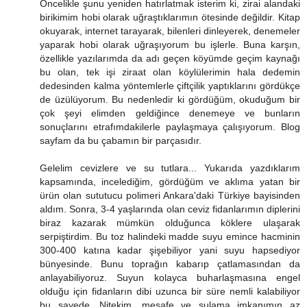
Öncelikle şunu yeniden hatırlatmak isterim ki, zirai alandaki
birikimim hobi olarak uğraştıklarımın ötesinde değildir. Kitap
okuyarak, internet tarayarak, bilenleri dinleyerek, denemeler
yaparak hobi olarak uğraşıyorum bu işlerle. Buna karşın,
özellikle yazılarımda da adı geçen köyümde geçim kaynağı
bu olan, tek işi ziraat olan köylülerimin hala dedemin
dedesinden kalma yöntemlerle çiftçilik yaptıklarını gördükçe
de üzülüyorum. Bu nedenledir ki gördüğüm, okuduğum bir
çok şeyi elimden geldiğince denemeye ve bunların
sonuçlarını etrafımdakilerle paylaşmaya çalışıyorum. Blog
sayfam da bu çabamın bir parçasıdır.
Gelelim cevizlere ve su tutlara... Yukarıda yazdıklarım
kapsamında, incelediğim, gördüğüm ve aklıma yatan bir
ürün olan sututucu polimeri Ankara'daki Türkiye bayisinden
aldım. Sonra, 3-4 yaşlarında olan ceviz fidanlarımın diplerini
biraz kazarak mümkün olduğunca köklere ulaşarak
serpiştirdim. Bu toz halindeki madde suyu emince hacminin
300-400 katına kadar şişebiliyor yani suyu hapsediyor
bünyesinde. Bunu toprağın kabarıp çatlamasından da
anlayabiliyoruz. Suyun kolayca buharlaşmasına engel
olduğu için fidanların dibi uzunca bir süre nemli kalabiliyor
bu sayede. Nitekim, mesafe ve sulama imkanımın az