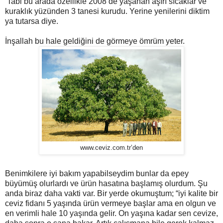
Tabi bu arada özellikle 2008’de yaşanan aşırı sıcaklar ve
kuraklık yüzünden 3 tanesi kurudu. Yerine yenilerini diktim
ya tutarsa diye.
İnşallah bu hale geldiğini de görmeye ömrüm yeter.
www.ceviz.com.tr’den
Benimkilere iyi bakım yapabilseydim bunlar da epey
büyümüş olurlardı ve ürün hasatına başlamış olurdum. Şu
anda biraz daha vakti var. Bir yerde okumuştum; “iyi kalite bir
ceviz fidanı 5 yaşında ürün vermeye başlar ama en olgun ve
en verimli hale 10 yaşında gelir. On yaşına kadar sen cevize,