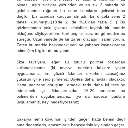
olması, aşırı sıcaklar yüzünden ve en sık 2 haftada bir
gidebilmeme rağmen bu sene fidanların gelişimi fena
değildi. En azından kuruyan olmadı, bir önceki sene 2
tanesi kurumuştu.(18'de 2 'de %10'dan fazla :) ) Bu
gözlemimden yola çıkarak kesinlikle faydalı bir madde
olduğunu söyleyebilirim. Herhangi bir zararını görmedim bu
süreçte. Uzun vadede de bir zararı olacağını sanmıyorum.
Zaten bu madde hakkındaki yerli ve yabancı kaynaklardan
edindiğim bilgiler de bu yönde.
Size tavsiyem, eğer su tutucu polimer tozlardan
kullanacaksanız (ki tavsiye ederim) köklere yakın
uygulamanız. En güzeli fidanları dikerken açacağınız
çukurun içine serpiştirmeniz. Böylesi daha faydalı olacaktır.
Hatta nacizane görüşüm, aradaki farkı daha iyi tecrübe
edebilmek için fidanlarınızdan 15-20 tanesine bu
polimerden uygulamamanız. (ya da sadece bunlara
uygulamanız, neyi hedefliyorsanız)
Sakarya nehri köyümün içinden geçer, hatta benim değil
ama dedemlerin, amcamların bahçelerinin kıyısından geçer.