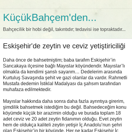
KüçükBahçem'den...
Bahçecilik bir hobi değil, takıntıdır; tedavisi ise topraktadır...
Eskişehir'de zeytin ve ceviz yetiştiriciliği
Daha önce de bahsetmiştim; baba tarafım Eskişehir’in
Sarıcakaya ilçesine bağlı Mayıslar köyündendir. Mayıslar’lı
olmakla da kendimi şanslı sayarım… Dedelerim arasında
Kurtuluş Savaşında şehit ve gazi olanlar da vardır. Rahmetli
Mustafa dedemin İstiklal Madalyası da şahsım tarafından
muhafaza edilmektedir.
Mayıslar hakkında daha sonra daha fazla ayrıntıya girerim,
şimdilik bahsetmek istediğim bu değil. Bahsedeceğim konu
köyümde küçük bir arazimin olduğu ve burada toplam 18
adet ceviz ve 20 adet zeytin fidanımın olduğu. Evet zeytin
hem de oldukça kaliteli zeytin yetişir İç Anadolu’nun şehri
olan Eskişehir’in bir köyünde. Her ne kadar Eskişehir İç